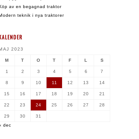
Köp av en begagnad traktor
Modern teknik i nya traktorer
KALENDER
MAJ 2023
M
T
O
T
F
L
S
1
2
3
4
5
6
7
8
9
10
11
12
13
14
15
16
17
18
19
20
21
22
23
24
25
26
27
28
29
30
31
« dec