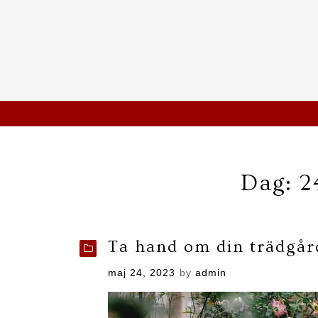
Skip
to
content
Bmsidan.se
Dag:
2
Ta hand om din trädgår
Posted
maj 24, 2023
by
admin
on