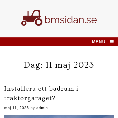
Skip
to
content
Bmsidan.se
MENU
Dag:
11 maj 2023
Installera ett badrum i
traktorgaraget?
Posted
maj 11, 2023
by
admin
on