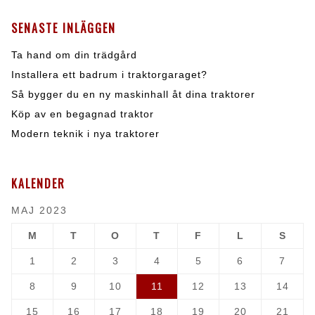
SENASTE INLÄGGEN
Ta hand om din trädgård
Installera ett badrum i traktorgaraget?
Så bygger du en ny maskinhall åt dina traktorer
Köp av en begagnad traktor
Modern teknik i nya traktorer
KALENDER
MAJ 2023
M
T
O
T
F
L
S
1
2
3
4
5
6
7
8
9
10
11
12
13
14
15
16
17
18
19
20
21