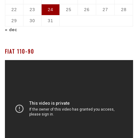
22
23
24
25
26
27
28
29
30
31
« dec
FIAT 110-90